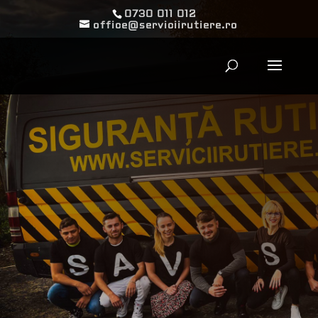
0730 011 012
office@serviciirutiere.ro