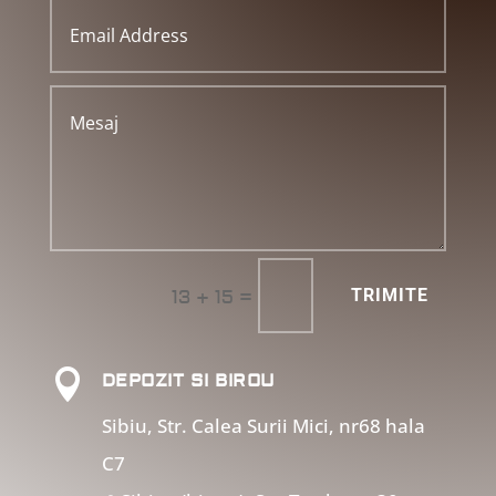
=
TRIMITE
13 + 15

DEPOZIT SI BIROU
Sibiu, Str. Calea Surii Mici, nr68 hala
C7